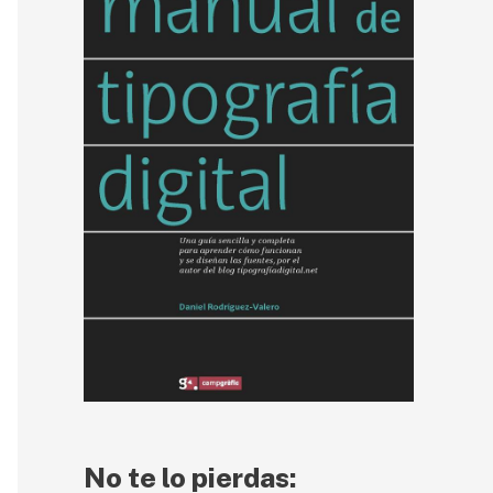
r
:
No te lo pierdas: