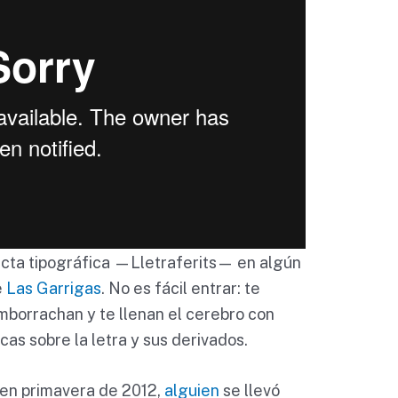
ecta tipográfica —Lletraferits— en algún
e
Las Garrigas
. No es fácil entrar: te
emborrachan y te llenan el cerebro con
as sobre la letra y sus derivados.
a en primavera de 2012,
alguien
se llevó