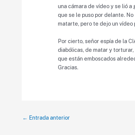
una cámara de vídeo y se lió a 
que se le puso por delante. No
matarte, pero te dejo un vídeo 
Por cierto, señor espía de la C
diabólicas, de matar y torturar
que están emboscados alrededo
Gracias.
Navegación
←
Entrada anterior
de
entradas