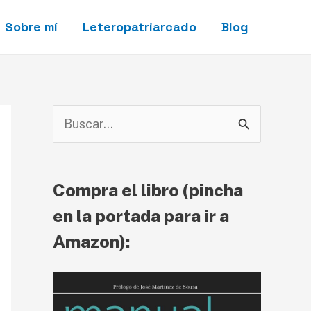
Sobre mí
Leteropatriarcado
Blog
B
u
s
Compra el libro (pincha
c
en la portada para ir a
a
Amazon):
r
p
o