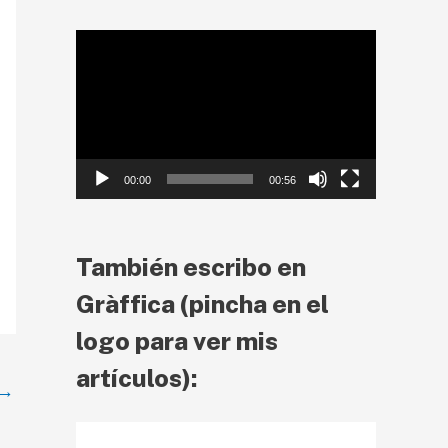
R
e
p
r
00:00
00:56
o
d
u
También escribo en
c
Gràffica (pincha en el
t
logo para ver mis
o
artículos):
→
r
d