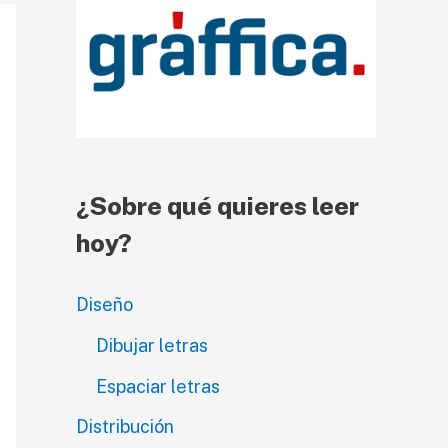
e
v
í
d
e
¿Sobre qué quieres leer
o
hoy?
Diseño
Dibujar letras
Espaciar letras
Distribución