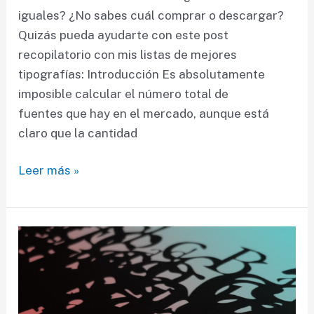
iguales? ¿No sabes cuál comprar o descargar?
Quizás pueda ayudarte con este post
recopilatorio con mis listas de mejores
tipografías: Introducción Es absolutamente
imposible calcular el número total de
fuentes que hay en el mercado, aunque está
claro que la cantidad
Las
Leer más »
mejores
fuentes
gratuitas
y
de
pago
[RECOPILATORIO]