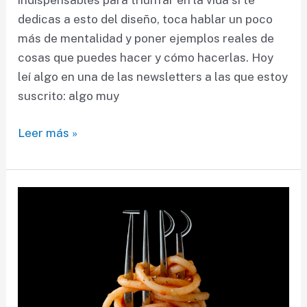
indispensables para triunfar en la vida si te
dedicas a esto del diseño, toca hablar un poco
más de mentalidad y poner ejemplos reales de
cosas que puedes hacer y cómo hacerlas. Hoy
leí algo en una de las newsletters a las que estoy
suscrito: algo muy
Pasta
Leer más »
y
Tipos,
segunda
parte