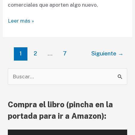
comerciales que aporten algo nuevo,
Las
Leer más »
mejores
fuentes
gratis
Paginación
1
2
…
7
Siguiente
→
y
de
de
entradas
pago
B
de
u
2015
s
Compra el libro (pincha en la
c
a
portada para ir a Amazon):
r
p