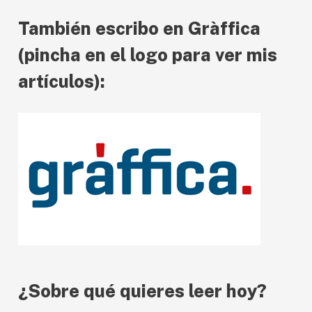
c
También escribo en Gràffica
t
o
(pincha en el logo para ver mis
r
artículos):
d
e
v
í
d
e
o
¿Sobre qué quieres leer hoy?