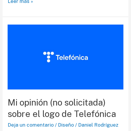
Consideraciones
Leer más »
sobre
pasta
y
tipos
Mi opinión (no solicitada)
sobre el logo de Telefónica
Deja un comentario
/
Diseño
/
Daniel Rodríguez