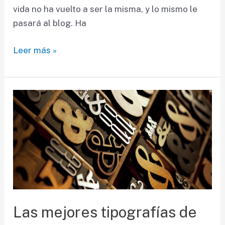
vida no ha vuelto a ser la misma, y lo mismo le
pasará al blog. Ha
Un
Leer más »
tipo
estrellado,
pero
un
tipo
con
suerte
Las mejores tipografías de