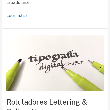
creado una
Qué
Leer más »
hacer
si
no
tienes
presupuesto
para
comprar
tipos
de
letra
clásicos
Rotuladores Lettering &