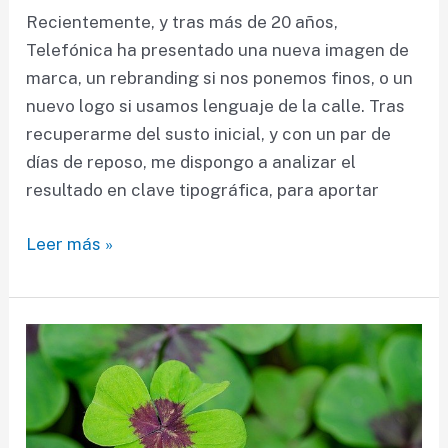
Recientemente, y tras más de 20 años,
Telefónica ha presentado una nueva imagen de
marca, un rebranding si nos ponemos finos, o un
nuevo logo si usamos lenguaje de la calle. Tras
recuperarme del susto inicial, y con un par de
días de reposo, me dispongo a analizar el
resultado en clave tipográfica, para aportar
Mi
Leer más »
opinión
(no
solicitada)
sobre
el
logo
de