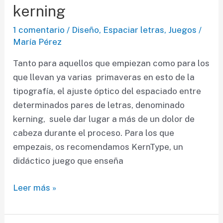
entre
kerning
kerning
1 comentario
/
Diseño
,
Espaciar letras
,
Juegos
/
y
María Pérez
tracking
Tanto para aquellos que empiezan como para los
que llevan ya varias primaveras en esto de la
tipografía, el ajuste óptico del espaciado entre
determinados pares de letras, denominado
kerning, suele dar lugar a más de un dolor de
cabeza durante el proceso. Para los que
empezais, os recomendamos KernType, un
didáctico juego que enseña
Acaba
Leer más »
con
el