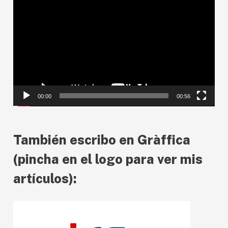
R
e
p
r
o
d
00:00
00:56
u
c
También escribo en Gràffica
t
o
(pincha en el logo para ver mis
r
artículos):
d
e
v