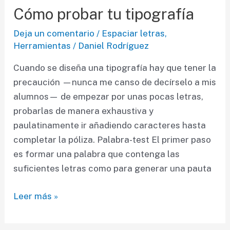
mal
Cómo probar tu tipografía
espaciado
Deja un comentario
/
Espaciar letras
,
aprendiendo
Herramientas
/
Daniel Rodríguez
a
ajustar
Cuando se diseña una tipografía hay que tener la
el
precaución —nunca me canso de decírselo a mis
kerning
alumnos— de empezar por unas pocas letras,
probarlas de manera exhaustiva y
paulatinamente ir añadiendo caracteres hasta
completar la póliza. Palabra-test El primer paso
es formar una palabra que contenga las
suficientes letras como para generar una pauta
Cómo
Leer más »
probar
tu