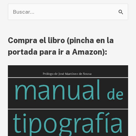
tipografía
B
u
s
Compra el libro (pincha en la
c
a
portada para ir a Amazon):
r
p
o
r
: