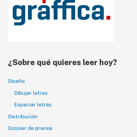
í
d
e
o
¿Sobre qué quieres leer hoy?
Diseño
Dibujar letras
Espaciar letras
Distribución
Dossier de prensa