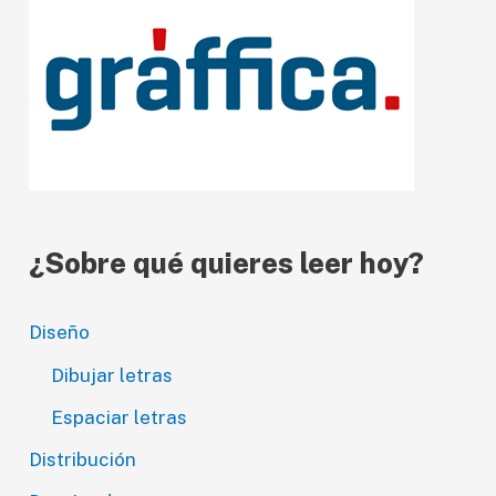
v
í
d
e
o
¿Sobre qué quieres leer hoy?
Diseño
Dibujar letras
Espaciar letras
Distribución