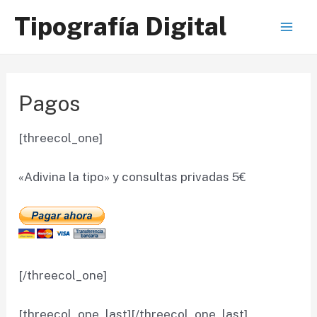
Ir
Tipografía Digital
al
Mai
contenido
Men
Pagos
[threecol_one]
«Adivina la tipo» y consultas privadas 5€
[/threecol_one]
[threecol_one_last][/threecol_one_last]