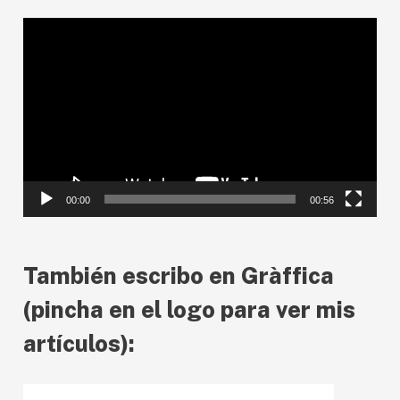
R
e
p
r
o
d
00:00
00:56
u
c
También escribo en Gràffica
t
o
(pincha en el logo para ver mis
r
artículos):
d
e