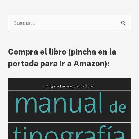
B
u
s
Compra el libro (pincha en la
c
a
portada para ir a Amazon):
r
p
o
r
: