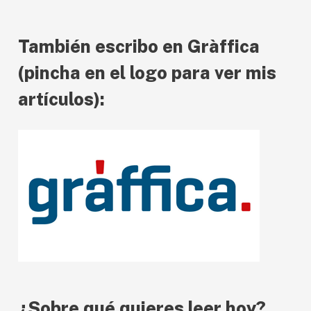
c
También escribo en Gràffica
t
o
(pincha en el logo para ver mis
r
artículos):
d
e
v
í
d
e
o
¿Sobre qué quieres leer hoy?