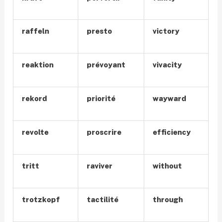
raffeln
presto
victory
reaktion
prévoyant
vivacity
rekord
priorité
wayward
revolte
proscrire
efficiency
tritt
raviver
without
trotzkopf
tactilité
through