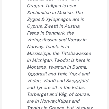
Oregon.
Tl
álpan is near
Xo
chimilco in México.
Th
e
Zy
gos &
Xy
lophagou are in
Cy
prus,
Zw
ettl in Austria,
Fæ
nø in Denmark, the
Vø
ringsfossen and
Væ
røy in
Norway.
Tc
hula is in
Mississippi, the
Ti
ttabawassee
in Michigan.
Tw
odot is here in
Montana,
Yw
amun in Burma.
Yg
gdrasil and
Ym
ir,
Yn
gvi and
Vó
den,
Ví
drið and Skeg
gj
öld
and
Tý
r are all in the Eddas.
Tø
rberget and
Vå
g, of course,
are in Norway,
Kt
ipas and
Tm
olos in Greece, but
Vá
zquez