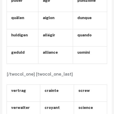
puder
agir
punizione
quälen
aiglon
dunque
huldigen
allégir
quando
geduld
alliance
uomini
[/twocol_one] [twocol_one_last]
vertrag
crainte
screw
verwalter
croyant
science