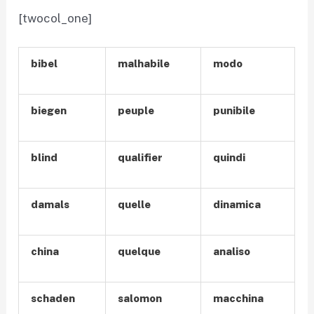
[twocol_one]
bibel
malhabile
modo
biegen
peuple
punibile
blind
qualifier
quindi
damals
quelle
dinamica
china
quelque
analiso
schaden
salomon
macchina