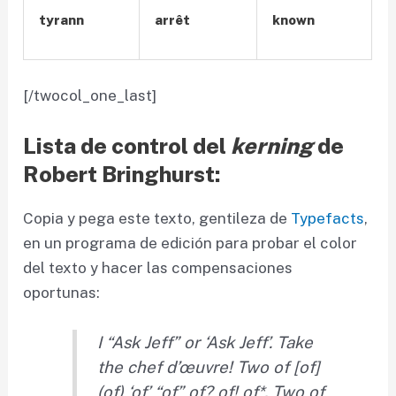
tyrann
arrêt
known
[/twocol_one_last]
Lista de control del
kerning
de
Robert Bringhurst:
Copia y pega este texto, gentileza de
Typefacts
,
en un programa de edición para probar el color
del texto y hacer las compensaciones
oportunas:
I
“A
sk Jef
f”
or
‘A
sk Jef
f’.
Ta
ke
the chef d
’œ
uvre!
Tw
o of [o
f]
(o
f)
‘o
f’
“o
f”
o
f?
o
f!
o
f*.
Tw
o of