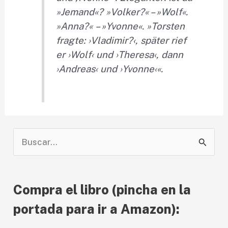
»Jemand«?
»V
olker
?«
–
»W
ol
f«
.
»A
nna?« –
»Y
vonne«.
»T
orsten
fragte:
›V
ladimir
?‹
, später rief
er
›W
olf‹ und
›T
heresa‹, dann
›A
ndreas‹ und
›Y
vonne‹«.
B
u
s
Compra el libro (pincha en la
c
a
portada para ir a Amazon):
r