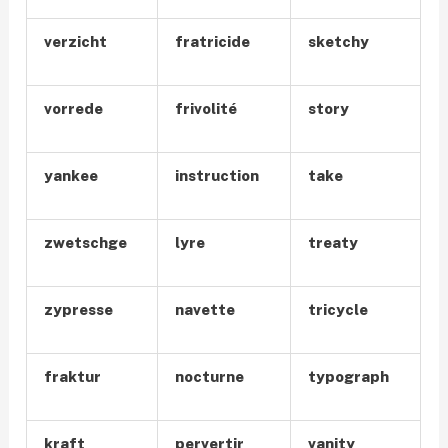
verzicht
fratricide
sketchy
vorrede
frivolité
story
yankee
instruction
take
zwetschge
lyre
treaty
zypresse
navette
tricycle
fraktur
nocturne
typograph
kraft
pervertir
vanity