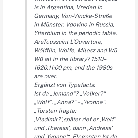
is in Argentina,
Vr
eden in
Germany,
Vo
n
-V
incke-Straße
in Münster,
Vd
ovino in Russia,
Yt
terbium in the periodic table.
Are
To
ussaint
L’O
uverture,
Wö
lfflin,
Wo
lfe, Miłosz and
Wū
Wŭ
all in the library?
1510–
16
20,
11:00
pm, and the
19
8
0s
are over.
Ergänzt von Typefacts:
Ist da
„J
emand“?
„V
olker
?“
–
„W
ol
f“
.
„A
nna?“ –
„Y
vonne“.
„T
orsten fragte:
‚V
ladimir
?‘,
später rief er
‚W
ol
f‘
und
‚T
heresa‘, dann
‚A
ndreas‘
und
‚Y
vonne‘
“.
Eleganter: Ist da