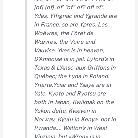
[o
f]
(o
f)
‘o
f’
“o
f”
o
f?
o
f!
o
f*.
Yd
es,
Yf
fignac and
Yg
rande are
in France: so are
Yp
res, Les
Wo
ëvres, the
Fô
ret de
Wœ
vres, the
Vo
ire and
Va
uvise.
Yv
es is in he
ave
n;
D’A
mboise is in jail.
Ly
ford’s in
Te
xas &
L’A
nse-au
x-
Griffons in
Québec; the
Ły
na in Poland.
Yr
iarte,
Yc
iar and
Ys
aÿe are at
Ya
le.
Ky
oto and
Ry
otsu are
both in Japan,
Kw
ikpak on the
Yu
kon delta,
Kvæ
ven in
Norway,
Ky
ulu in
Ke
nya, not in
Rw
anda
.…
Wa
lton’s in
We
st
Vi
rginia, but
«W
ren» is in