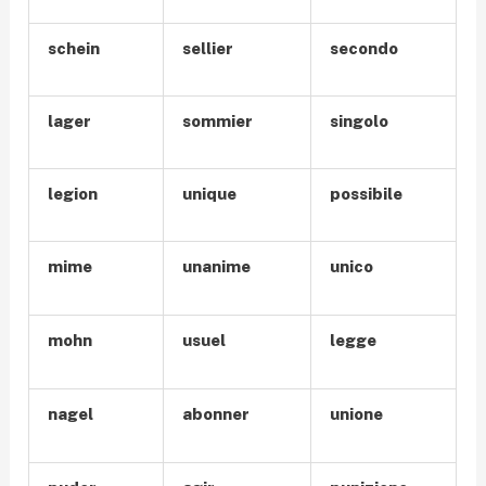
schein
sellier
secondo
lager
sommier
singolo
legion
unique
possibile
mime
unanime
unico
mohn
usuel
legge
nagel
abonner
unione