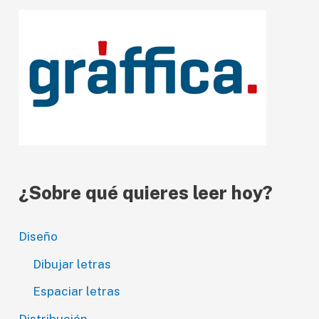
e
v
í
d
e
o
¿Sobre qué quieres leer hoy?
Diseño
Dibujar letras
Espaciar letras
Distribución