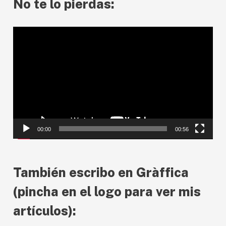
No te lo pierdas:
R
e
p
r
o
d
00:00
00:56
u
c
También escribo en Gràffica
t
o
(pincha en el logo para ver mis
r
artículos):
d