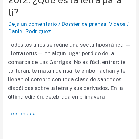
2012: ¿Qué es la letra para
desarrollo
web
ti?
Deja un comentario
/
Dossier de prensa
,
Vídeos
/
Daniel Rodríguez
Todos los años se reúne una secta tipográfica —
Lletraferits— en algún lugar perdido de la
comarca de Las Garrigas. No es fácil entrar: te
torturan, te matan de risa, te emborrachan y te
llenan el cerebro con toda clase de sandeces
diabólicas sobre la letra y sus derivados. En la
última edición, celebrada en primavera
Reportaje
Leer más »
en
Lletraferits