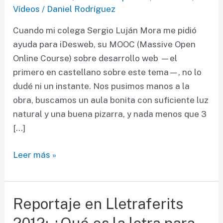
Vídeos
/
Daniel Rodríguez
Cuando mi colega Sergio Luján Mora me pidió
ayuda para iDesweb, su MOOC (Massive Open
Online Course) sobre desarrollo web —el
primero en castellano sobre este tema—, no lo
dudé ni un instante. Nos pusimos manos a la
obra, buscamos un aula bonita con suficiente luz
natural y una buena pizarra, y nada menos que 3
[…]
Introducción
Leer más »
a
la
tipografía
Reportaje en Lletraferits
para