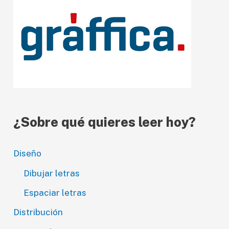
v
í
d
e
o
¿Sobre qué quieres leer hoy?
Diseño
Dibujar letras
Espaciar letras
Distribución