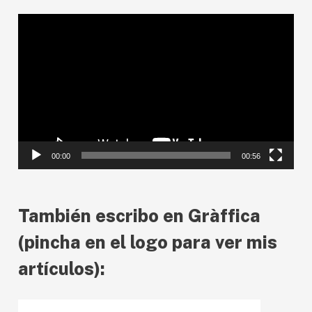
R
e
p
r
o
d
00:00
00:56
u
c
También escribo en Gràffica
t
o
(pincha en el logo para ver mis
r
artículos):
d
e