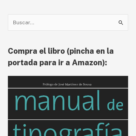
B
u
s
Compra el libro (pincha en la
c
a
portada para ir a Amazon):
r
p
o
r
: