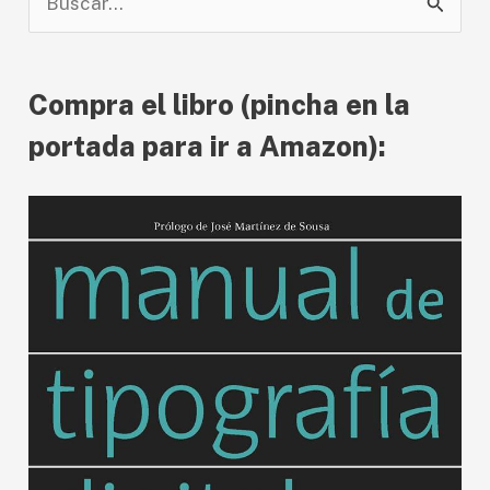
u
s
Compra el libro (pincha en la
c
a
portada para ir a Amazon):
r
p
o
r
: