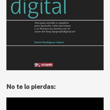
No te lo pierdas:
R
e