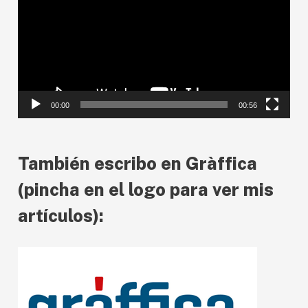
p
r
o
d
00:00
00:56
u
c
También escribo en Gràffica
t
o
(pincha en el logo para ver mis
r
artículos):
d
e
v
í